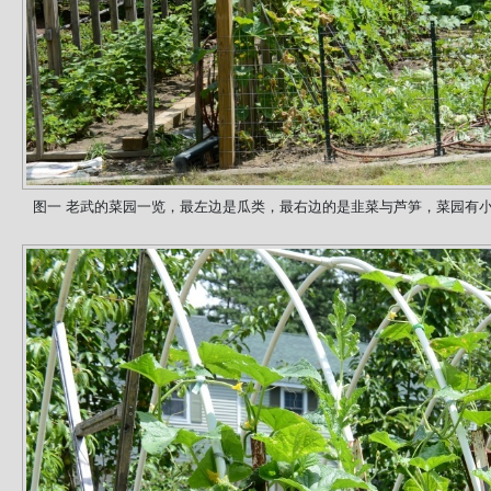
图一 老武的菜园一览，最左边是瓜类，最右边的是韭菜与芦笋，菜园有