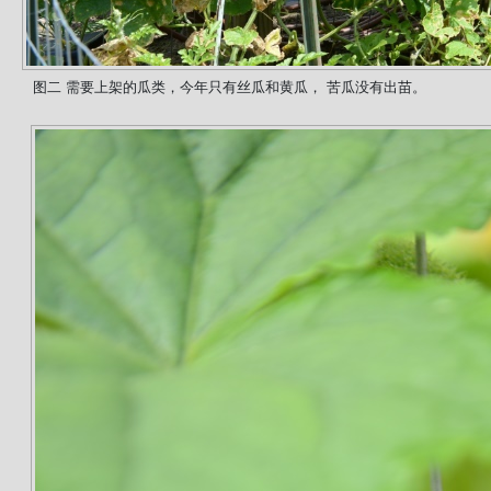
图二 需要上架的瓜类，今年只有丝瓜和黄瓜， 苦瓜没有出苗。