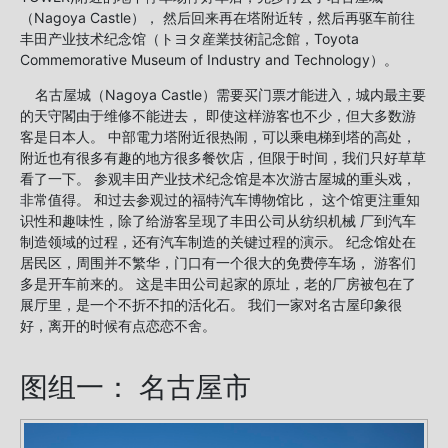
（Nagoya Castle）， 然后回来再在塔附近转，然后再驱车前往
丰田产业技术纪念馆（トヨタ産業技術記念館，Toyota
Commemorative Museum of Industry and Technology）。
名古屋城（Nagoya Castle）需要买门票才能进入，城内最主要
的天守閣由于维修不能进去， 即使这样游客也不少，但大多数游
客是日本人。 中部電力塔附近很热闹，可以乘电梯到塔的高处，
附近也有很多有趣的地方很多餐饮店，但限于时间，我们只好草草
看了一下。 参观丰田产业技术纪念馆是本次游古屋城的重头戏，
非常值得。 和过去参观过的福特汽车博物馆比， 这个馆更注重知
识性和趣味性，除了给游客呈现了丰田公司从纺织机械 厂到汽车
制造领域的过程，还有汽车制造的关键过程的演示。 纪念馆处在
居民区，周围并不繁华，门口有一个很大的免费停车场， 游客们
多是开车前来的。 这是丰田公司起家的原址，老的厂房被包在了
展厅里，是一个不折不扣的活化石。 我们一家对名古屋印象很
好，离开的时候有点恋恋不舍。
图组一： 名古屋市